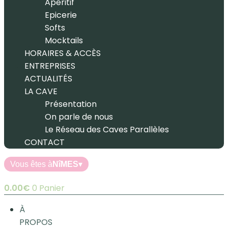
Apéritif
Epicerie
Softs
Mocktails
HORAIRES & ACCÈS
ENTREPRISES
ACTUALITÉS
LA CAVE
Présentation
On parle de nous
Le Réseau des Caves Parallèles
CONTACT
Vous êtes à
NîMES
▾
0.00
€
0
Panier
À
PROPOS