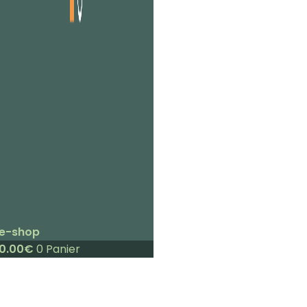
e-shop
0.00
€
0
Panier